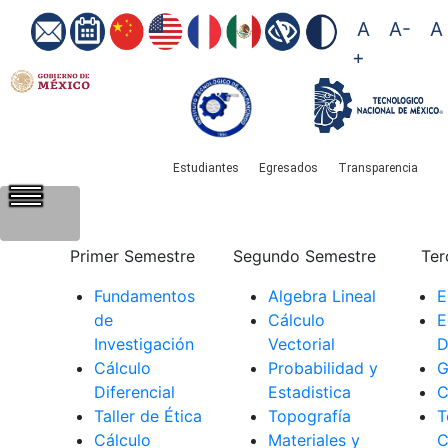
A
A-
A
+
Estudiantes
Egresados
Transparencia
​
​
​
Primer Semestre
Segundo Semestre
Ter
Fundamentos
Algebra Lineal
E
de
Cálculo
E
Investigación
Vectorial
D
Cálculo
Probabilidad y
G
Diferencial
Estadistica
C
Taller de Ética
Topografía
T
Cálculo
Materiales y
C