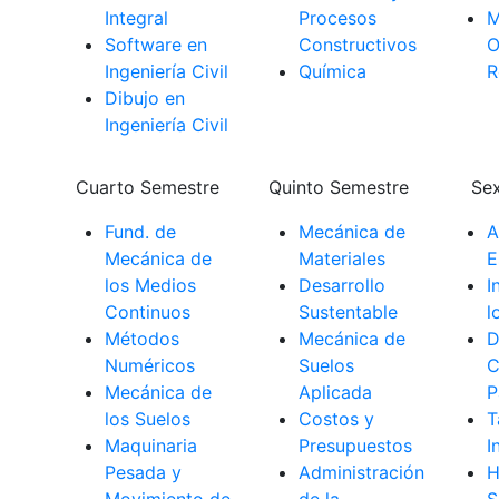
Integral
Procesos
M
Software en
Constructivos
O
Ingeniería Civil
Química
R
Dibujo en
Ingeniería Civil
Cuarto Semestre
Quinto Semestre
Se
Fund. de
Mecánica de
A
Mecánica de
Materiales
E
los Medios
Desarrollo
I
Continuos
Sustentable
l
Métodos
Mecánica de
D
Numéricos
Suelos
C
Mecánica de
Aplicada
P
los Suelos
Costos y
T
Maquinaria
Presupuestos
I
Pesada y
Administración
H