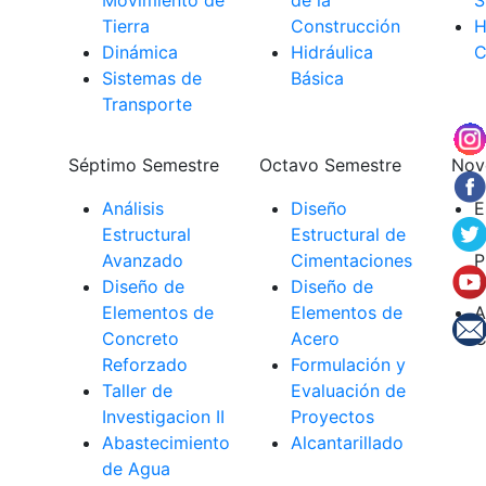
Movimiento de
de la
S
Tierra
Construcción
H
Dinámica
Hidráulica
C
Sistemas de
Básica
Transporte
Séptimo Semestre
Octavo Semestre
Nov
Análisis
Diseño
E
Estructural
Estructural de
R
Avanzado
Cimentaciones
P
Diseño de
Diseño de
S
Elementos de
Elementos de
A
Concreto
Acero
C
Reforzado
Formulación y
Taller de
Evaluación de
Investigacion II
Proyectos
Abastecimiento
Alcantarillado
de Agua