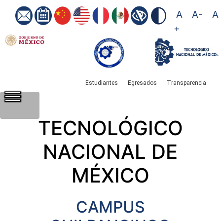
A
A-
A
+
Estudiantes
Egresados
Transparencia
​
​
​
TECNOLÓGICO
NACIONAL DE
MÉXICO
CAMPUS